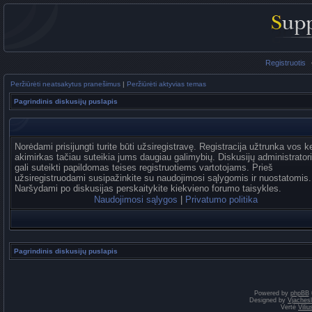
Registruotis
Peržiūrėti neatsakytus pranešimus
|
Peržiūrėti aktyvias temas
Pagrindinis diskusijų puslapis
Norėdami prisijungti turite būti užsiregistravę. Registracija užtrunka vos k
akimirkas tačiau suteikia jums daugiau galimybių. Diskusijų administrator
gali suteikti papildomas teises registruotiems vartotojams. Prieš
užsiregistruodami susipažinkite su naudojimosi sąlygomis ir nuostatomis.
Naršydami po diskusijas perskaitykite kiekvieno forumo taisykles.
Naudojimosi sąlygos
|
Privatumo politika
Pagrindinis diskusijų puslapis
Powered by
phpBB
Designed by
Vjaches
Vertė
Vili