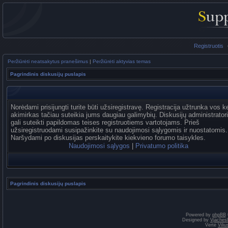
Registruotis
Peržiūrėti neatsakytus pranešimus
|
Peržiūrėti aktyvias temas
Pagrindinis diskusijų puslapis
Norėdami prisijungti turite būti užsiregistravę. Registracija užtrunka vos k
akimirkas tačiau suteikia jums daugiau galimybių. Diskusijų administrator
gali suteikti papildomas teises registruotiems vartotojams. Prieš
užsiregistruodami susipažinkite su naudojimosi sąlygomis ir nuostatomis.
Naršydami po diskusijas perskaitykite kiekvieno forumo taisykles.
Naudojimosi sąlygos
|
Privatumo politika
Pagrindinis diskusijų puslapis
Powered by
phpBB
Designed by
Vjaches
Vertė
Vili