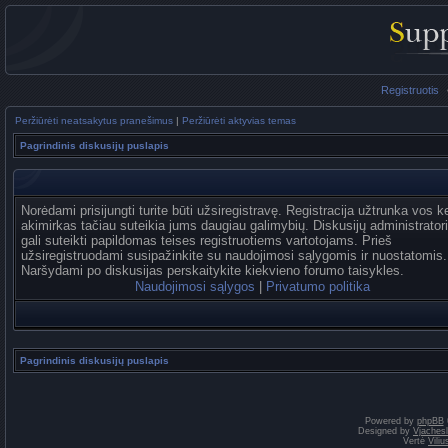
Registruotis
Peržiūrėti neatsakytus pranešimus
|
Peržiūrėti aktyvias temas
Pagrindinis diskusijų puslapis
Norėdami prisijungti turite būti užsiregistravę. Registracija užtrunka vos k
akimirkas tačiau suteikia jums daugiau galimybių. Diskusijų administrator
gali suteikti papildomas teises registruotiems vartotojams. Prieš
užsiregistruodami susipažinkite su naudojimosi sąlygomis ir nuostatomis.
Naršydami po diskusijas perskaitykite kiekvieno forumo taisykles.
Naudojimosi sąlygos
|
Privatumo politika
Pagrindinis diskusijų puslapis
Powered by
phpBB
Designed by
Vjaches
Vertė
Vili