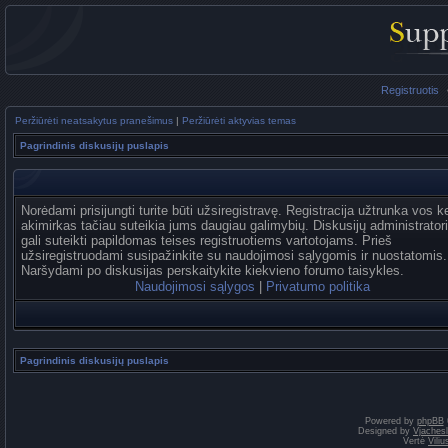
Registruotis
Peržiūrėti neatsakytus pranešimus
|
Peržiūrėti aktyvias temas
Pagrindinis diskusijų puslapis
Norėdami prisijungti turite būti užsiregistravę. Registracija užtrunka vos k
akimirkas tačiau suteikia jums daugiau galimybių. Diskusijų administrator
gali suteikti papildomas teises registruotiems vartotojams. Prieš
užsiregistruodami susipažinkite su naudojimosi sąlygomis ir nuostatomis.
Naršydami po diskusijas perskaitykite kiekvieno forumo taisykles.
Naudojimosi sąlygos
|
Privatumo politika
Pagrindinis diskusijų puslapis
Powered by
phpBB
Designed by
Vjaches
Vertė
Vili