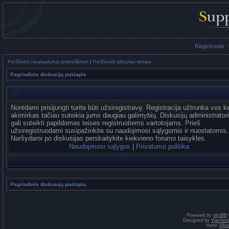
Registruotis
Peržiūrėti neatsakytus pranešimus
|
Peržiūrėti aktyvias temas
Pagrindinis diskusijų puslapis
Norėdami prisijungti turite būti užsiregistravę. Registracija užtrunka vos k
akimirkas tačiau suteikia jums daugiau galimybių. Diskusijų administrator
gali suteikti papildomas teises registruotiems vartotojams. Prieš
užsiregistruodami susipažinkite su naudojimosi sąlygomis ir nuostatomis.
Naršydami po diskusijas perskaitykite kiekvieno forumo taisykles.
Naudojimosi sąlygos
|
Privatumo politika
Pagrindinis diskusijų puslapis
Powered by
phpBB
Designed by
Vjaches
Vertė
Vili