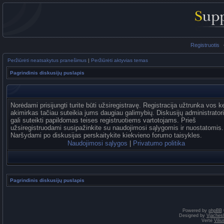
Registruotis
Peržiūrėti neatsakytus pranešimus
|
Peržiūrėti aktyvias temas
Pagrindinis diskusijų puslapis
Norėdami prisijungti turite būti užsiregistravę. Registracija užtrunka vos k
akimirkas tačiau suteikia jums daugiau galimybių. Diskusijų administrator
gali suteikti papildomas teises registruotiems vartotojams. Prieš
užsiregistruodami susipažinkite su naudojimosi sąlygomis ir nuostatomis.
Naršydami po diskusijas perskaitykite kiekvieno forumo taisykles.
Naudojimosi sąlygos
|
Privatumo politika
Pagrindinis diskusijų puslapis
Powered by
phpBB
Designed by
Vjaches
Vertė
Vili