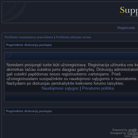
Registruotis
Peržiūrėti neatsakytus pranešimus
|
Peržiūrėti aktyvias temas
Pagrindinis diskusijų puslapis
Norėdami prisijungti turite būti užsiregistravę. Registracija užtrunka vos k
akimirkas tačiau suteikia jums daugiau galimybių. Diskusijų administrator
gali suteikti papildomas teises registruotiems vartotojams. Prieš
užsiregistruodami susipažinkite su naudojimosi sąlygomis ir nuostatomis.
Naršydami po diskusijas perskaitykite kiekvieno forumo taisykles.
Naudojimosi sąlygos
|
Privatumo politika
Pagrindinis diskusijų puslapis
Powered by
phpBB
Designed by
Vjaches
Vertė
Vili