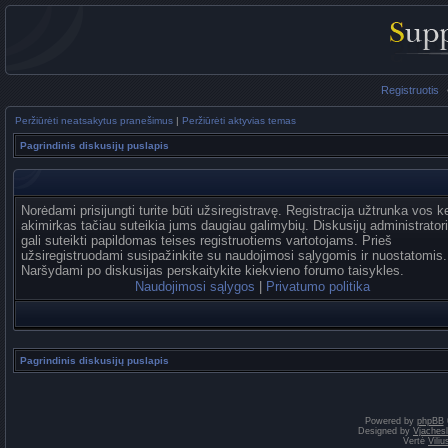
Registruotis
Peržiūrėti neatsakytus pranešimus
|
Peržiūrėti aktyvias temas
Pagrindinis diskusijų puslapis
Norėdami prisijungti turite būti užsiregistravę. Registracija užtrunka vos k
akimirkas tačiau suteikia jums daugiau galimybių. Diskusijų administrator
gali suteikti papildomas teises registruotiems vartotojams. Prieš
užsiregistruodami susipažinkite su naudojimosi sąlygomis ir nuostatomis.
Naršydami po diskusijas perskaitykite kiekvieno forumo taisykles.
Naudojimosi sąlygos
|
Privatumo politika
Pagrindinis diskusijų puslapis
Powered by
phpBB
Designed by
Vjaches
Vertė
Vili