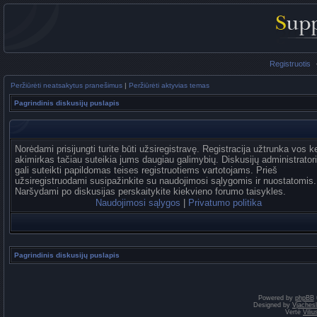
Registruotis
Peržiūrėti neatsakytus pranešimus
|
Peržiūrėti aktyvias temas
Pagrindinis diskusijų puslapis
Norėdami prisijungti turite būti užsiregistravę. Registracija užtrunka vos k
akimirkas tačiau suteikia jums daugiau galimybių. Diskusijų administrator
gali suteikti papildomas teises registruotiems vartotojams. Prieš
užsiregistruodami susipažinkite su naudojimosi sąlygomis ir nuostatomis.
Naršydami po diskusijas perskaitykite kiekvieno forumo taisykles.
Naudojimosi sąlygos
|
Privatumo politika
Pagrindinis diskusijų puslapis
Powered by
phpBB
Designed by
Vjaches
Vertė
Vili