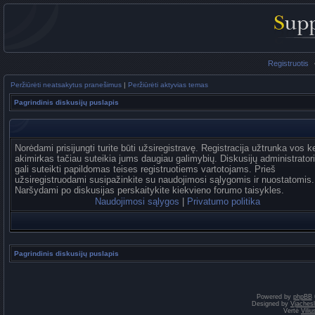
Registruotis
Peržiūrėti neatsakytus pranešimus
|
Peržiūrėti aktyvias temas
Pagrindinis diskusijų puslapis
Norėdami prisijungti turite būti užsiregistravę. Registracija užtrunka vos k
akimirkas tačiau suteikia jums daugiau galimybių. Diskusijų administrator
gali suteikti papildomas teises registruotiems vartotojams. Prieš
užsiregistruodami susipažinkite su naudojimosi sąlygomis ir nuostatomis.
Naršydami po diskusijas perskaitykite kiekvieno forumo taisykles.
Naudojimosi sąlygos
|
Privatumo politika
Pagrindinis diskusijų puslapis
Powered by
phpBB
Designed by
Vjaches
Vertė
Vili