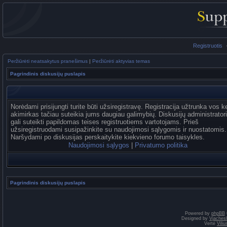
Registruotis
Peržiūrėti neatsakytus pranešimus
|
Peržiūrėti aktyvias temas
Pagrindinis diskusijų puslapis
Norėdami prisijungti turite būti užsiregistravę. Registracija užtrunka vos k
akimirkas tačiau suteikia jums daugiau galimybių. Diskusijų administrator
gali suteikti papildomas teises registruotiems vartotojams. Prieš
užsiregistruodami susipažinkite su naudojimosi sąlygomis ir nuostatomis.
Naršydami po diskusijas perskaitykite kiekvieno forumo taisykles.
Naudojimosi sąlygos
|
Privatumo politika
Pagrindinis diskusijų puslapis
Powered by
phpBB
Designed by
Vjaches
Vertė
Vili