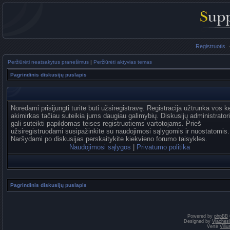
Registruotis
Peržiūrėti neatsakytus pranešimus
|
Peržiūrėti aktyvias temas
Pagrindinis diskusijų puslapis
Norėdami prisijungti turite būti užsiregistravę. Registracija užtrunka vos k
akimirkas tačiau suteikia jums daugiau galimybių. Diskusijų administrator
gali suteikti papildomas teises registruotiems vartotojams. Prieš
užsiregistruodami susipažinkite su naudojimosi sąlygomis ir nuostatomis.
Naršydami po diskusijas perskaitykite kiekvieno forumo taisykles.
Naudojimosi sąlygos
|
Privatumo politika
Pagrindinis diskusijų puslapis
Powered by
phpBB
Designed by
Vjaches
Vertė
Vili