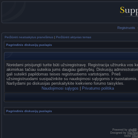
Registruotis
Peržiūrėti neatsakytus pranešimus
|
Peržiūrėti aktyvias temas
Pagrindinis diskusijų puslapis
Norėdami prisijungti turite būti užsiregistravę. Registracija užtrunka vos k
akimirkas tačiau suteikia jums daugiau galimybių. Diskusijų administrator
gali suteikti papildomas teises registruotiems vartotojams. Prieš
užsiregistruodami susipažinkite su naudojimosi sąlygomis ir nuostatomis.
Naršydami po diskusijas perskaitykite kiekvieno forumo taisykles.
Naudojimosi sąlygos
|
Privatumo politika
Pagrindinis diskusijų puslapis
Powered by
phpBB
Designed by
Vjaches
Vertė
Vili