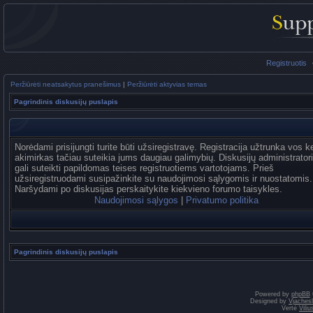
Registruotis
Peržiūrėti neatsakytus pranešimus
|
Peržiūrėti aktyvias temas
Pagrindinis diskusijų puslapis
Norėdami prisijungti turite būti užsiregistravę. Registracija užtrunka vos k
akimirkas tačiau suteikia jums daugiau galimybių. Diskusijų administrator
gali suteikti papildomas teises registruotiems vartotojams. Prieš
užsiregistruodami susipažinkite su naudojimosi sąlygomis ir nuostatomis.
Naršydami po diskusijas perskaitykite kiekvieno forumo taisykles.
Naudojimosi sąlygos
|
Privatumo politika
Pagrindinis diskusijų puslapis
Powered by
phpBB
Designed by
Vjaches
Vertė
Vili