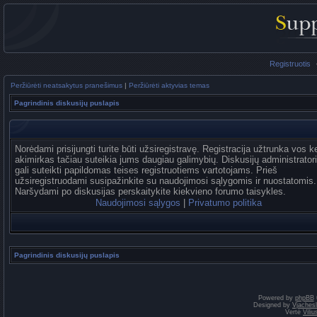
Registruotis
Peržiūrėti neatsakytus pranešimus
|
Peržiūrėti aktyvias temas
Pagrindinis diskusijų puslapis
Norėdami prisijungti turite būti užsiregistravę. Registracija užtrunka vos k
akimirkas tačiau suteikia jums daugiau galimybių. Diskusijų administrator
gali suteikti papildomas teises registruotiems vartotojams. Prieš
užsiregistruodami susipažinkite su naudojimosi sąlygomis ir nuostatomis.
Naršydami po diskusijas perskaitykite kiekvieno forumo taisykles.
Naudojimosi sąlygos
|
Privatumo politika
Pagrindinis diskusijų puslapis
Powered by
phpBB
Designed by
Vjaches
Vertė
Vili