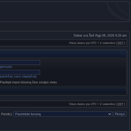
Dabar yra Šeš Rgp 08, 2026 9:26 am
Visos datos yra UTC + 2 valandos [
DST
]
istruotis
pamiršau savo slaptažodį
Paslėpti mano būseną šios sesijos metu
Visos datos yra UTC + 2 valandos [
DST
]
Pereiti į: