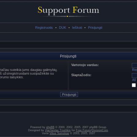
Registruotis
•
DUK
•
Ieškoti
•
Prisijungti
Prisijungti
Vartotojo vardas:
s tačiau suteikia jums daugiau galimybių.
Reg
ieš užsiregistruodami susipažinkite su
Slaptažodis:
orumo taisykles.
Aš 
Powered by
phpBB
© 2000, 2002, 2005, 2007 phpBB Group.
Designed by
Vjacheslav Trushkin
for
Free Forum
/
DivisionCore
.
Vertė
Vilius Šumskas
© 2003, 2005, 2007