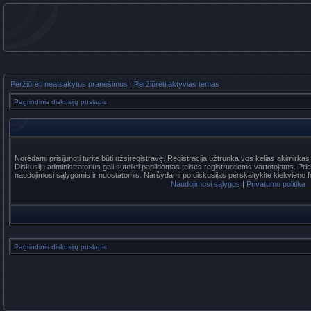
Peržiūrėti neatsakytus pranešimus
|
Peržiūrėti aktyvias temas
Pagrindinis diskusijų puslapis
Norėdami prisijungti turite būti užsiregistravę. Registracija užtrunka vos kelias akimirka
Diskusijų administratorius gali suteikti papildomas teises registruotiems vartotojams. Pr
naudojimosi sąlygomis ir nuostatomis. Naršydami po diskusijas perskaitykite kiekvieno f
Naudojimosi sąlygos
|
Privatumo politika
Pagrindinis diskusijų puslapis