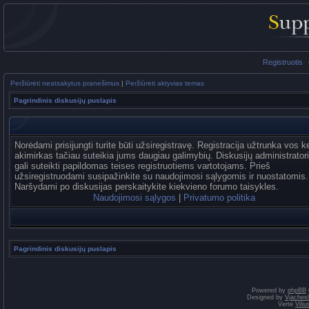
Registruotis
Peržiūrėti neatsakytus pranešimus
|
Peržiūrėti aktyvias temas
Pagrindinis diskusijų puslapis
Norėdami prisijungti turite būti užsiregistravę. Registracija užtrunka vos k
akimirkas tačiau suteikia jums daugiau galimybių. Diskusijų administrator
gali suteikti papildomas teises registruotiems vartotojams. Prieš
užsiregistruodami susipažinkite su naudojimosi sąlygomis ir nuostatomis.
Naršydami po diskusijas perskaitykite kiekvieno forumo taisykles.
Naudojimosi sąlygos
|
Privatumo politika
Pagrindinis diskusijų puslapis
Powered by
phpBB
Designed by
Vjaches
Vertė
Vili