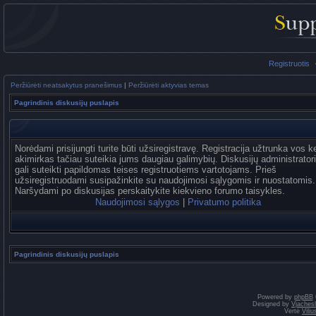
Registruotis
Peržiūrėti neatsakytus pranešimus
|
Peržiūrėti aktyvias temas
Pagrindinis diskusijų puslapis
Norėdami prisijungti turite būti užsiregistravę. Registracija užtrunka vos k
akimirkas tačiau suteikia jums daugiau galimybių. Diskusijų administrator
gali suteikti papildomas teises registruotiems vartotojams. Prieš
užsiregistruodami susipažinkite su naudojimosi sąlygomis ir nuostatomis.
Naršydami po diskusijas perskaitykite kiekvieno forumo taisykles.
Naudojimosi sąlygos
|
Privatumo politika
Pagrindinis diskusijų puslapis
Powered by
phpBB
Designed by
Vjaches
Vertė
Vili