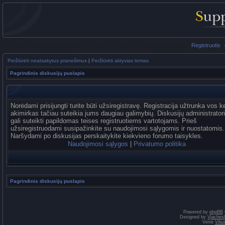
Registruotis
Peržiūrėti neatsakytus pranešimus
|
Peržiūrėti aktyvias temas
Pagrindinis diskusijų puslapis
Norėdami prisijungti turite būti užsiregistravę. Registracija užtrunka vos k
akimirkas tačiau suteikia jums daugiau galimybių. Diskusijų administrator
gali suteikti papildomas teises registruotiems vartotojams. Prieš
užsiregistruodami susipažinkite su naudojimosi sąlygomis ir nuostatomis.
Naršydami po diskusijas perskaitykite kiekvieno forumo taisykles.
Naudojimosi sąlygos
|
Privatumo politika
Pagrindinis diskusijų puslapis
Powered by
phpBB
Designed by
Vjaches
Vertė
Vili