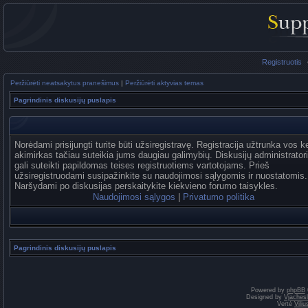
Registruotis
Peržiūrėti neatsakytus pranešimus
|
Peržiūrėti aktyvias temas
Pagrindinis diskusijų puslapis
Norėdami prisijungti turite būti užsiregistravę. Registracija užtrunka vos k
akimirkas tačiau suteikia jums daugiau galimybių. Diskusijų administrator
gali suteikti papildomas teises registruotiems vartotojams. Prieš
užsiregistruodami susipažinkite su naudojimosi sąlygomis ir nuostatomis.
Naršydami po diskusijas perskaitykite kiekvieno forumo taisykles.
Naudojimosi sąlygos
|
Privatumo politika
Pagrindinis diskusijų puslapis
Powered by
phpBB
Designed by
Vjaches
Vertė
Vili