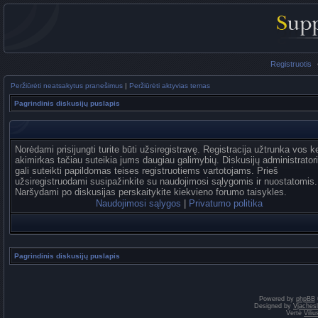
Registruotis
Peržiūrėti neatsakytus pranešimus
|
Peržiūrėti aktyvias temas
Pagrindinis diskusijų puslapis
Norėdami prisijungti turite būti užsiregistravę. Registracija užtrunka vos k
akimirkas tačiau suteikia jums daugiau galimybių. Diskusijų administrator
gali suteikti papildomas teises registruotiems vartotojams. Prieš
užsiregistruodami susipažinkite su naudojimosi sąlygomis ir nuostatomis.
Naršydami po diskusijas perskaitykite kiekvieno forumo taisykles.
Naudojimosi sąlygos
|
Privatumo politika
Pagrindinis diskusijų puslapis
Powered by
phpBB
Designed by
Vjaches
Vertė
Vili