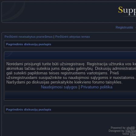
Registruotis
Peržiūrėti neatsakytus pranešimus
|
Peržiūrėti aktyvias temas
Pagrindinis diskusijų puslapis
Norėdami prisijungti turite būti užsiregistravę. Registracija užtrunka vos k
akimirkas tačiau suteikia jums daugiau galimybių. Diskusijų administrator
gali suteikti papildomas teises registruotiems vartotojams. Prieš
užsiregistruodami susipažinkite su naudojimosi sąlygomis ir nuostatomis.
Naršydami po diskusijas perskaitykite kiekvieno forumo taisykles.
Naudojimosi sąlygos
|
Privatumo politika
Pagrindinis diskusijų puslapis
Powered by
phpBB
Designed by
Vjaches
Vertė
Vili