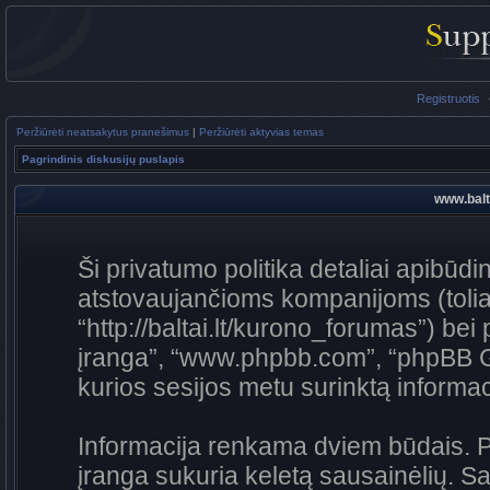
Registruotis
Peržiūrėti neatsakytus pranešimus
|
Peržiūrėti aktyvias temas
Pagrindinis diskusijų puslapis
www.balta
Ši privatumo politika detaliai apibūdin
atstovaujančioms kompanijoms (toliau
“http://baltai.lt/kurono_forumas”) bei
įranga”, “www.phpbb.com”, “phpBB 
kurios sesijos metu surinktą informaci
Informacija renkama dviem būdais. 
įranga sukuria keletą sausainėlių. Saus