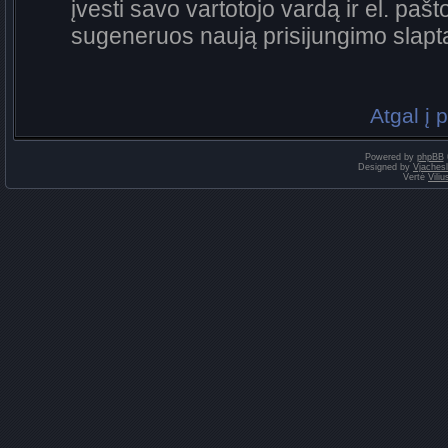
įvesti savo vartotojo vardą ir el. pa
sugeneruos naują prisijungimo slapt
Atgal į 
Powered by
phpBB
Designed by
Vjaches
Vertė
Vili