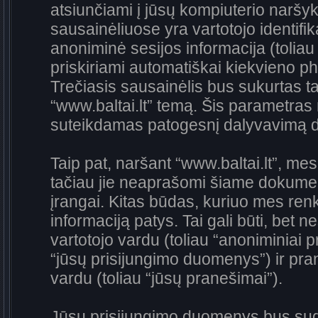
atsiunčiami į jūsų kompiuterio naršyk
sausainėliuose yra vartotojo identifika
anoniminė sesijos informacija (toliau
priskiriami automatiškai kiekvieno 
Trečiasis sausainėlis bus sukurtas ta
“www.baltai.lt” temą. Šis parametras 
suteikdamas patogesnį dalyvavimą d
Taip pat, naršant “www.baltai.lt”, me
tačiau jie neaprašomi šiame dokument
įrangai. Kitas būdas, kuriuo mes renk
informaciją patys. Tai gali būti, be
vartotojo vardu (toliau “anoniminiai pr
“jūsų prisijungimo duomenys”) ir pra
vardu (toliau “jūsų pranešimai”).
Jūsų prisijungimo duomenys bus sudar