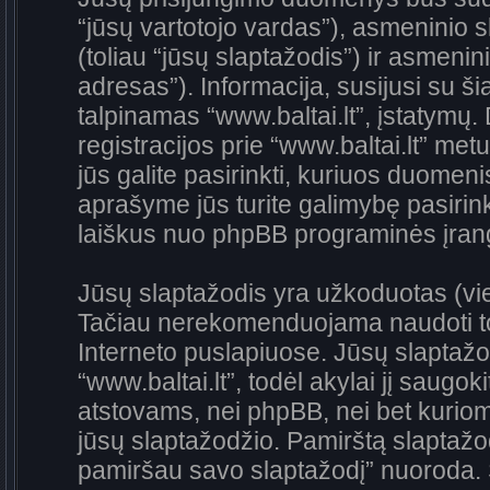
“jūsų vartotojo vardas”), asmeninio sl
(toliau “jūsų slaptažodis”) ir asmenini
adresas”). Informacija, susijusi su š
talpinamas “www.baltai.lt”, įstatymų. 
registracijos prie “www.baltai.lt” me
jūs galite pasirinkti, kuriuos duomenis
aprašyme jūs turite galimybę pasirink
laiškus nuo phpBB programinės įrang
Jūsų slaptažodis yra užkoduotas (vi
Tačiau nerekomenduojama naudoti to 
Interneto puslapiuose. Jūsų slaptažodi
“www.baltai.lt”, todėl akylai jį saugoki
atstovams, nei phpBB, nei bet kuri
jūsų slaptažodžio. Pamirštą slaptažod
pamiršau savo slaptažodį” nuoroda. 