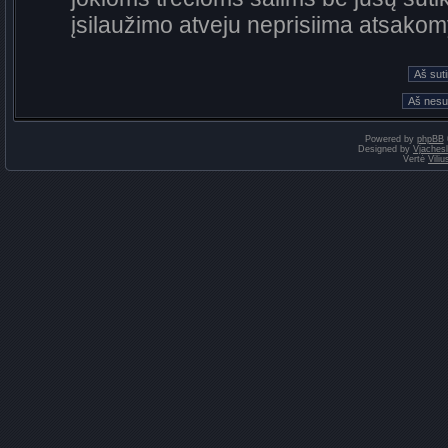
įsilaužimo atveju neprisiima atsako
Powered by
phpBB
Designed by
Vjaches
Vertė
Vili