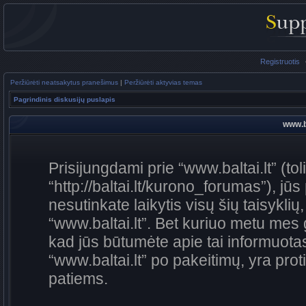
Registruotis
Peržiūrėti neatsakytus pranešimus
|
Peržiūrėti aktyvias temas
Pagrindinis diskusijų puslapis
www.ba
Prisijungdami prie “www.baltai.lt” (to
“http://baltai.lt/kurono_forumas”), jūs
nesutinkate laikytis visų šių taisykli
“www.baltai.lt”. Bet kuriuo metu mes 
kad jūs būtumėte apie tai informuotas
“www.baltai.lt” po pakeitimų, yra proti
patiems.