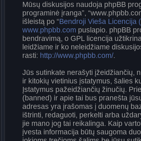
Mūsų diskusijos naudoja phpBB progra
programinė įranga”, “www.phpbb.co
išleistą po “
Bendroji Vieša Licencija
www.phpbb.com
puslapio. phpBB pro
bendravimą, o GPL licencija užtikrina
leidžiame ir ko neleidžiame diskusij
rasti:
http://www.phpbb.com/
.
Jūs sutinkate nerašyti įžeidžiančių, 
ir kitokių vietinius įstatymus, šalies 
Įstatymus pažeidžiančių žinučių. Prie
(banned) ir apie tai bus pranešta jūsų
adresas yra įrašomas į duomenų bazę.
ištrinti, redaguoti, perkelti arba užda
jie mano jog tai reikalinga. Kaip vart
įvesta informacija būtų saugoma duo
jokioms trečioms šalims be jūsų sutik