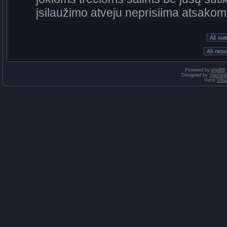
įsilaužimo atveju neprisiima atsako
Powered by
phpBB
Designed by
Vjaches
Vertė
Vili