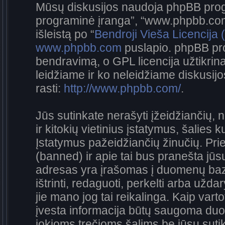
Mūsų diskusijos naudoja phpBB progra
programinė įranga”, “www.phpbb.co
išleistą po “
Bendroji Vieša Licencija
www.phpbb.com
puslapio. phpBB pro
bendravimą, o GPL licencija užtikrina
leidžiame ir ko neleidžiame diskusij
rasti:
http://www.phpbb.com/
.
Jūs sutinkate nerašyti įžeidžiančių, 
ir kitokių vietinius įstatymus, šalies 
Įstatymus pažeidžiančių žinučių. Prie
(banned) ir apie tai bus pranešta jūsų
adresas yra įrašomas į duomenų bazę.
ištrinti, redaguoti, perkelti arba užda
jie mano jog tai reikalinga. Kaip vart
įvesta informacija būtų saugoma duo
jokioms trečioms šalims be jūsų sutik