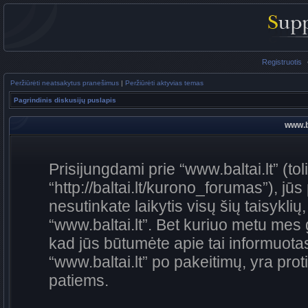
Registruotis
Peržiūrėti neatsakytus pranešimus
|
Peržiūrėti aktyvias temas
Pagrindinis diskusijų puslapis
www.ba
Prisijungdami prie “www.baltai.lt” (to
“http://baltai.lt/kurono_forumas”), jūs
nesutinkate laikytis visų šių taisykli
“www.baltai.lt”. Bet kuriuo metu mes 
kad jūs būtumėte apie tai informuotas
“www.baltai.lt” po pakeitimų, yra proti
patiems.