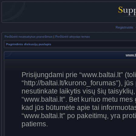
Registruotis
Peržiūrėti neatsakytus pranešimus
|
Peržiūrėti aktyvias temas
Pagrindinis diskusijų puslapis
www.ba
Prisijungdami prie “www.baltai.lt” (to
“http://baltai.lt/kurono_forumas”), jūs
nesutinkate laikytis visų šių taisykli
“www.baltai.lt”. Bet kuriuo metu mes 
kad jūs būtumėte apie tai informuotas
“www.baltai.lt” po pakeitimų, yra proti
patiems.