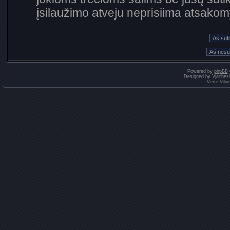
įsilaužimo atveju neprisiima atsako
Powered by
phpBB
Designed by
Vjaches
Vertė
Vili