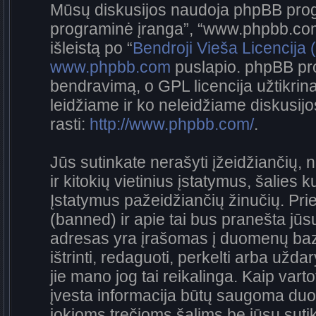
Mūsų diskusijos naudoja phpBB progra
programinė įranga”, “www.phpbb.co
išleistą po “
Bendroji Vieša Licencija
www.phpbb.com
puslapio. phpBB pro
bendravimą, o GPL licencija užtikrina
leidžiame ir ko neleidžiame diskusij
rasti:
http://www.phpbb.com/
.
Jūs sutinkate nerašyti įžeidžiančių, 
ir kitokių vietinius įstatymus, šalies 
Įstatymus pažeidžiančių žinučių. Prie
(banned) ir apie tai bus pranešta jūsų
adresas yra įrašomas į duomenų bazę.
ištrinti, redaguoti, perkelti arba užda
jie mano jog tai reikalinga. Kaip vart
įvesta informacija būtų saugoma duo
jokioms trečioms šalims be jūsų sutik