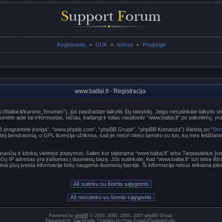
Registruotis
•
DUK
•
Ieškoti
•
Prisijungti
www.baltai.lt - Registracija
p://baltai.lt/kurono_forumas”), jūs pasižadate laikytis šių taisyklių. Jeigu nesutinkate laikytis vi
te apie tai informuotas, tačiau, kadangi ir toliau naudosite “www.baltai.lt” po pakeitimų, yra p
hpBB programinė įranga”, “www.phpbb.com”, “phpBB Grupė”, “phpBB Komanda”) išleistą po “
Ben
nį bendravimą, o GPL licencija užtikrina, kad jie neturi nieko bendro su tuo, ką mes leidžiam
nančių ir kitokių vietinius įstatymus, šalies kur talpinama “www.baltai.lt” arba Tarptautinius Į
učių IP adresas yra įrašomas į duomenų bazę. Jūs sutinkate, kad “www.baltai.lt” turi teisę ištri
t kokia jūsų įvesta informacija būtų saugoma duomenų bazėje. Ši informacija nebus teikiama joki
Powered by
phpBB
© 2000, 2002, 2005, 2007 phpBB Group.
Designed by
Vjacheslav Trushkin
for
Free Forum
/
DivisionCore
.