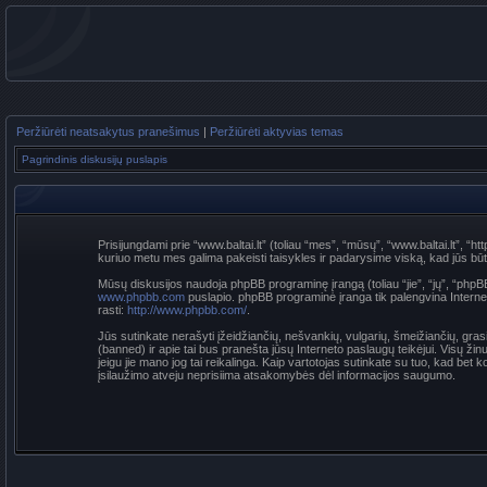
Peržiūrėti neatsakytus pranešimus
|
Peržiūrėti aktyvias temas
Pagrindinis diskusijų puslapis
Prisijungdami prie “www.baltai.lt” (toliau “mes”, “mūsų”, “www.baltai.lt”, “htt
kuriuo metu mes galima pakeisti taisykles ir padarysime viską, kad jūs būtumė
Mūsų diskusijos naudoja phpBB programinę įrangą (toliau “jie”, “jų”, “p
www.phpbb.com
puslapio. phpBB programinė įranga tik palengvina Interneti
rasti:
http://www.phpbb.com/
.
Jūs sutinkate nerašyti įžeidžiančių, nešvankių, vulgarių, šmeižiančių, grasi
(banned) ir apie tai bus pranešta jūsų Interneto paslaugų teikėjui. Visų žin
jeigu jie mano jog tai reikalinga. Kaip vartotojas sutinkate su tuo, kad be
įsilaužimo atveju neprisiima atsakomybės dėl informacijos saugumo.