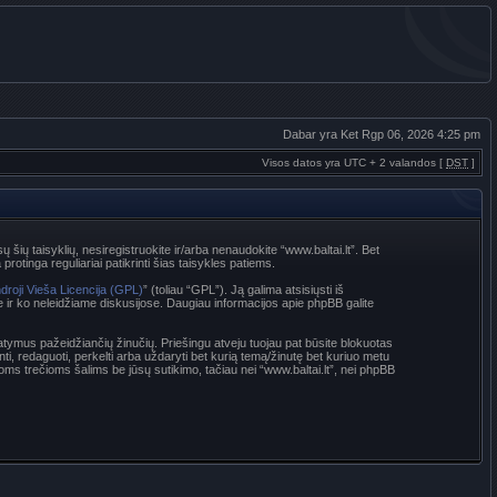
Dabar yra Ket Rgp 06, 2026 4:25 pm
Visos datos yra UTC + 2 valandos [
DST
]
sų šių taisyklių, nesiregistruokite ir/arba nenaudokite “www.baltai.lt”. Bet
rotinga reguliariai patikrinti šias taisykles patiems.
droji Vieša Licencija (GPL)
” (toliau “GPL”). Ją galima atsisiųsti iš
e ir ko neleidžiame diskusijose. Daugiau informacijos apie phpBB galite
statymus pažeidžiančių žinučių. Priešingu atveju tuojau pat būsite blokuotas
nti, redaguoti, perkelti arba uždaryti bet kurią temą/žinutę bet kuriuo metu
oms trečioms šalims be jūsų sutikimo, tačiau nei “www.baltai.lt”, nei phpBB