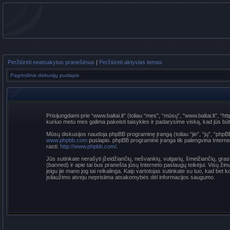
Peržiūrėti neatsakytus pranešimus
|
Peržiūrėti aktyvias temas
Pagrindinis diskusijų puslapis
Prisijungdami prie “www.baltai.lt” (toliau “mes”, “mūsų”, “www.baltai.lt”, “htt
kuriuo metu mes galima pakeisti taisykles ir padarysime viską, kad jūs būtumė
Mūsų diskusijos naudoja phpBB programinę įrangą (toliau “jie”, “jų”, “p
www.phpbb.com
puslapio. phpBB programinė įranga tik palengvina Interneti
rasti:
http://www.phpbb.com/
.
Jūs sutinkate nerašyti įžeidžiančių, nešvankių, vulgarių, šmeižiančių, grasi
(banned) ir apie tai bus pranešta jūsų Interneto paslaugų teikėjui. Visų žin
jeigu jie mano jog tai reikalinga. Kaip vartotojas sutinkate su tuo, kad be
įsilaužimo atveju neprisiima atsakomybės dėl informacijos saugumo.