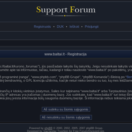
Registruotis
•
DUK
•
Ieškoti
•
Prisijungti
www.baltai.lt - Registracija
p://baltai.lt/kurono_forumas”), jūs pasižadate laikytis šių taisyklių. Jeigu nesutinkate laikytis vi
te apie tai informuotas, tačiau, kadangi ir toliau naudosite “www.baltai.lt” po pakeitimų, yra p
hpBB programinė įranga”, “www.phpbb.com”, “phpBB Grupė”, “phpBB Komanda”) išleistą po “
Ben
nį bendravimą, o GPL licencija užtikrina, kad jie neturi nieko bendro su tuo, ką mes leidžiam
nančių ir kitokių vietinius įstatymus, šalies kur talpinama “www.baltai.lt” arba Tarptautinius Į
učių IP adresas yra įrašomas į duomenų bazę. Jūs sutinkate, kad “www.baltai.lt” turi teisę ištri
t kokia jūsų įvesta informacija būtų saugoma duomenų bazėje. Ši informacija nebus teikiama joki
Powered by
phpBB
© 2000, 2002, 2005, 2007 phpBB Group.
Designed by
Vjacheslav Trushkin
for
Free Forum
/
DivisionCore
.