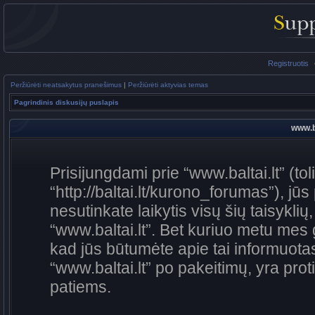
Registruotis
Peržiūrėti neatsakytus pranešimus
|
Peržiūrėti aktyvias temas
Pagrindinis diskusijų puslapis
www.ba
Prisijungdami prie “www.baltai.lt” (to
“http://baltai.lt/kurono_forumas”), jūs
nesutinkate laikytis visų šių taisykli
“www.baltai.lt”. Bet kuriuo metu mes 
kad jūs būtumėte apie tai informuotas
“www.baltai.lt” po pakeitimų, yra proti
patiems.