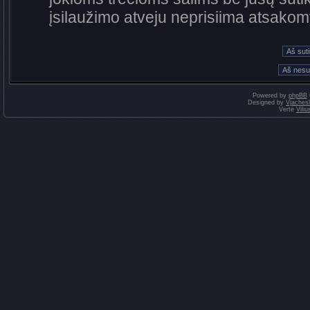
įsilaužimo atveju neprisiima atsako
Powered by
phpBB
Designed by
Vjaches
Vertė
Vili