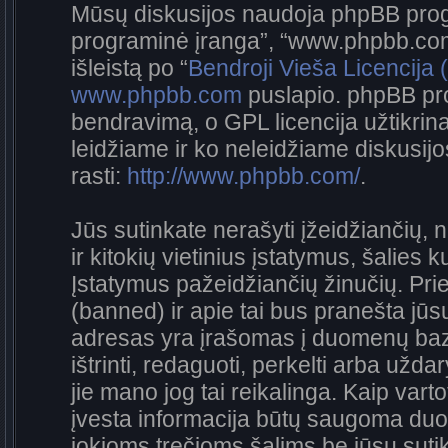
Mūsų diskusijos naudoja phpBB progra
programinė įranga”, “www.phpbb.co
išleistą po “
Bendroji Vieša Licencija
www.phpbb.com
puslapio. phpBB pro
bendravimą, o GPL licencija užtikrina
leidžiame ir ko neleidžiame diskusij
rasti:
http://www.phpbb.com/
.
Jūs sutinkate nerašyti įžeidžiančių, 
ir kitokių vietinius įstatymus, šalies 
Įstatymus pažeidžiančių žinučių. Prie
(banned) ir apie tai bus pranešta jūsų
adresas yra įrašomas į duomenų bazę.
ištrinti, redaguoti, perkelti arba užda
jie mano jog tai reikalinga. Kaip vart
įvesta informacija būtų saugoma duo
jokioms trečioms šalims be jūsų sutik