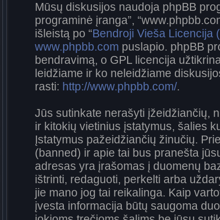
Mūsų diskusijos naudoja phpBB progra
programinė įranga”, “www.phpbb.co
išleistą po “
Bendroji Vieša Licencija
www.phpbb.com
puslapio. phpBB pro
bendravimą, o GPL licencija užtikrina
leidžiame ir ko neleidžiame diskusij
rasti:
http://www.phpbb.com/
.
Jūs sutinkate nerašyti įžeidžiančių, 
ir kitokių vietinius įstatymus, šalies 
Įstatymus pažeidžiančių žinučių. Prie
(banned) ir apie tai bus pranešta jūsų
adresas yra įrašomas į duomenų bazę.
ištrinti, redaguoti, perkelti arba užda
jie mano jog tai reikalinga. Kaip vart
įvesta informacija būtų saugoma duo
jokioms trečioms šalims be jūsų sutik