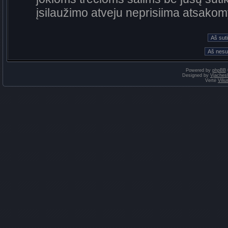
įsilaužimo atveju neprisiima atsako
Powered by
phpBB
Designed by
Vjaches
Vertė
Vili