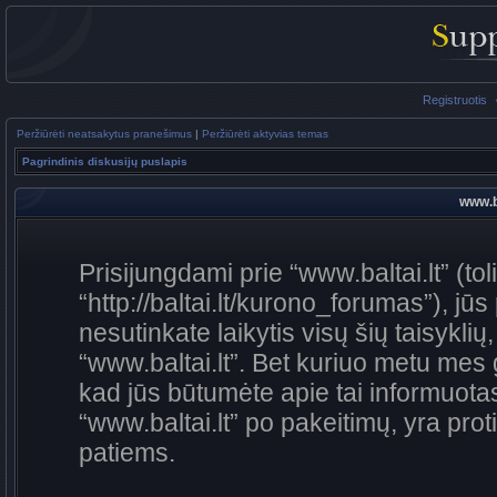
Registruotis
Peržiūrėti neatsakytus pranešimus
|
Peržiūrėti aktyvias temas
Pagrindinis diskusijų puslapis
www.ba
Prisijungdami prie “www.baltai.lt” (to
“http://baltai.lt/kurono_forumas”), jūs
nesutinkate laikytis visų šių taisykli
“www.baltai.lt”. Bet kuriuo metu mes 
kad jūs būtumėte apie tai informuotas
“www.baltai.lt” po pakeitimų, yra proti
patiems.