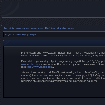
Peržiūrėti neatsakytus pranešimus
|
Peržiūrėti aktyvias temas
Pagrindinis diskusijų puslapis
Prisijungdami prie “www.baltai.lt” (toliau “mes”, “mūsų”, “www.baltai.lt”, “htt
kuriuo metu mes galima pakeisti taisykles ir padarysime viską, kad jūs būtumė
Mūsų diskusijos naudoja phpBB programinę įrangą (toliau “jie”, “jų”, “p
www.phpbb.com
puslapio. phpBB programinė įranga tik palengvina Interneti
rasti:
http://www.phpbb.com/
.
Jūs sutinkate nerašyti įžeidžiančių, nešvankių, vulgarių, šmeižiančių, grasi
(banned) ir apie tai bus pranešta jūsų Interneto paslaugų teikėjui. Visų žin
jeigu jie mano jog tai reikalinga. Kaip vartotojas sutinkate su tuo, kad be
įsilaužimo atveju neprisiima atsakomybės dėl informacijos saugumo.