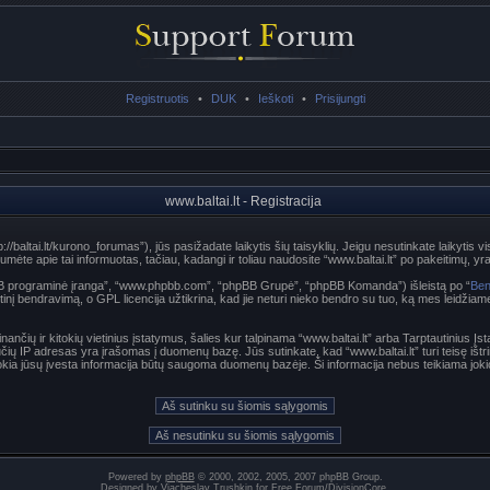
Registruotis
•
DUK
•
Ieškoti
•
Prisijungti
www.baltai.lt - Registracija
p://baltai.lt/kurono_forumas”), jūs pasižadate laikytis šių taisyklių. Jeigu nesutinkate laikytis vi
te apie tai informuotas, tačiau, kadangi ir toliau naudosite “www.baltai.lt” po pakeitimų, yra p
hpBB programinė įranga”, “www.phpbb.com”, “phpBB Grupė”, “phpBB Komanda”) išleistą po “
Ben
nį bendravimą, o GPL licencija užtikrina, kad jie neturi nieko bendro su tuo, ką mes leidžiam
nančių ir kitokių vietinius įstatymus, šalies kur talpinama “www.baltai.lt” arba Tarptautinius Į
učių IP adresas yra įrašomas į duomenų bazę. Jūs sutinkate, kad “www.baltai.lt” turi teisę ištri
t kokia jūsų įvesta informacija būtų saugoma duomenų bazėje. Ši informacija nebus teikiama joki
Powered by
phpBB
© 2000, 2002, 2005, 2007 phpBB Group.
Designed by
Vjacheslav Trushkin
for
Free Forum
/
DivisionCore
.