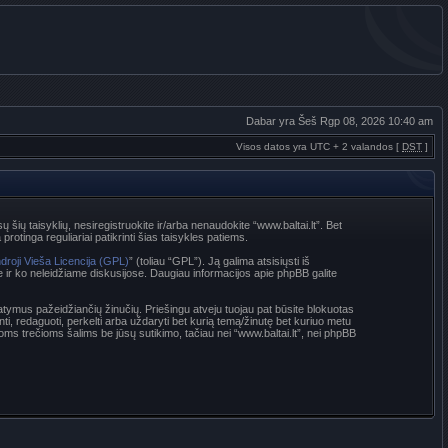
Dabar yra Šeš Rgp 08, 2026 10:40 am
Visos datos yra UTC + 2 valandos [
DST
]
sų šių taisyklių, nesiregistruokite ir/arba nenaudokite “www.baltai.lt”. Bet
rotinga reguliariai patikrinti šias taisykles patiems.
droji Vieša Licencija (GPL)
” (toliau “GPL”). Ją galima atsisiųsti iš
e ir ko neleidžiame diskusijose. Daugiau informacijos apie phpBB galite
statymus pažeidžiančių žinučių. Priešingu atveju tuojau pat būsite blokuotas
nti, redaguoti, perkelti arba uždaryti bet kurią temą/žinutę bet kuriuo metu
oms trečioms šalims be jūsų sutikimo, tačiau nei “www.baltai.lt”, nei phpBB