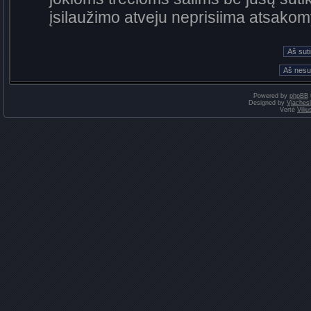
įsilaužimo atveju neprisiima atsako
Powered by
phpBB
Designed by
Vjaches
Vertė
Vili