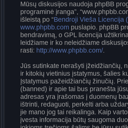
Mūsų diskusijos naudoja phpBB progra
programinė įranga”, “www.phpbb.co
išleistą po “
Bendroji Vieša Licencija
www.phpbb.com
puslapio. phpBB pro
bendravimą, o GPL licencija užtikrina
leidžiame ir ko neleidžiame diskusij
rasti:
http://www.phpbb.com/
.
Jūs sutinkate nerašyti įžeidžiančių, 
ir kitokių vietinius įstatymus, šalies 
Įstatymus pažeidžiančių žinučių. Prie
(banned) ir apie tai bus pranešta jūsų
adresas yra įrašomas į duomenų bazę.
ištrinti, redaguoti, perkelti arba užda
jie mano jog tai reikalinga. Kaip vart
įvesta informacija būtų saugoma duo
jokioms trečioms šalims be jūsų sutik