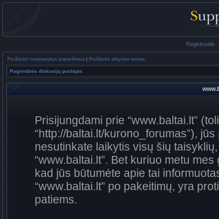
Registruotis
Peržiūrėti neatsakytus pranešimus
|
Peržiūrėti aktyvias temas
Pagrindinis diskusijų puslapis
www.ba
Prisijungdami prie “www.baltai.lt” (to
“http://baltai.lt/kurono_forumas”), jūs
nesutinkate laikytis visų šių taisykli
“www.baltai.lt”. Bet kuriuo metu mes 
kad jūs būtumėte apie tai informuotas
“www.baltai.lt” po pakeitimų, yra proti
patiems.