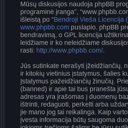
Mūsų diskusijos naudoja phpBB progra
programinė įranga”, “www.phpbb.co
išleistą po “
Bendroji Vieša Licencija
www.phpbb.com
puslapio. phpBB pro
bendravimą, o GPL licencija užtikrina
leidžiame ir ko neleidžiame diskusij
rasti:
http://www.phpbb.com/
.
Jūs sutinkate nerašyti įžeidžiančių, 
ir kitokių vietinius įstatymus, šalies 
Įstatymus pažeidžiančių žinučių. Prie
(banned) ir apie tai bus pranešta jūsų
adresas yra įrašomas į duomenų bazę.
ištrinti, redaguoti, perkelti arba užda
jie mano jog tai reikalinga. Kaip vart
įvesta informacija būtų saugoma duo
jokioms trečioms šalims be jūsų sutik