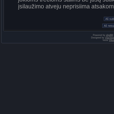
įsilaužimo atveju neprisiima atsako
Powered by
phpBB
Designed by
Vjaches
Vertė
Vili