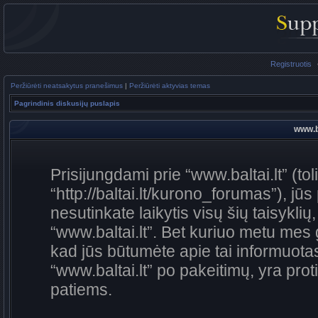
Registruotis
Peržiūrėti neatsakytus pranešimus
|
Peržiūrėti aktyvias temas
Pagrindinis diskusijų puslapis
www.ba
Prisijungdami prie “www.baltai.lt” (to
“http://baltai.lt/kurono_forumas”), jūs
nesutinkate laikytis visų šių taisykli
“www.baltai.lt”. Bet kuriuo metu mes 
kad jūs būtumėte apie tai informuotas
“www.baltai.lt” po pakeitimų, yra proti
patiems.