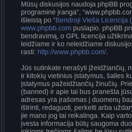
Mūsų diskusijos naudoja phpBB progra
programinė įranga”, “www.phpbb.co
išleistą po “
Bendroji Vieša Licencija
www.phpbb.com
puslapio. phpBB pro
bendravimą, o GPL licencija užtikrina
leidžiame ir ko neleidžiame diskusij
rasti:
http://www.phpbb.com/
.
Jūs sutinkate nerašyti įžeidžiančių, 
ir kitokių vietinius įstatymus, šalies 
Įstatymus pažeidžiančių žinučių. Prie
(banned) ir apie tai bus pranešta jūsų
adresas yra įrašomas į duomenų bazę.
ištrinti, redaguoti, perkelti arba užda
jie mano jog tai reikalinga. Kaip vart
įvesta informacija būtų saugoma duo
jokioms trečioms šalims be jūsų sutik