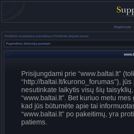
Registruotis
Peržiūrėti neatsakytus pranešimus
|
Peržiūrėti aktyvias temas
Pagrindinis diskusijų puslapis
www.ba
Prisijungdami prie “www.baltai.lt” (to
“http://baltai.lt/kurono_forumas”), jūs
nesutinkate laikytis visų šių taisykli
“www.baltai.lt”. Bet kuriuo metu mes 
kad jūs būtumėte apie tai informuotas
“www.baltai.lt” po pakeitimų, yra proti
patiems.