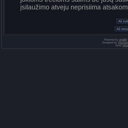
įsilaužimo atveju neprisiima atsako
Powered by
phpBB
Designed by
Vjaches
Vertė
Vili