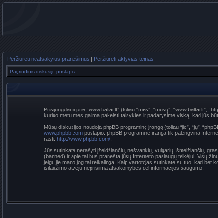
Peržiūrėti neatsakytus pranešimus
|
Peržiūrėti aktyvias temas
Pagrindinis diskusijų puslapis
Prisijungdami prie “www.baltai.lt” (toliau “mes”, “mūsų”, “www.baltai.lt”, “htt
kuriuo metu mes galima pakeisti taisykles ir padarysime viską, kad jūs būtumė
Mūsų diskusijos naudoja phpBB programinę įrangą (toliau “jie”, “jų”, “p
www.phpbb.com
puslapio. phpBB programinė įranga tik palengvina Interneti
rasti:
http://www.phpbb.com/
.
Jūs sutinkate nerašyti įžeidžiančių, nešvankių, vulgarių, šmeižiančių, grasi
(banned) ir apie tai bus pranešta jūsų Interneto paslaugų teikėjui. Visų žin
jeigu jie mano jog tai reikalinga. Kaip vartotojas sutinkate su tuo, kad be
įsilaužimo atveju neprisiima atsakomybės dėl informacijos saugumo.