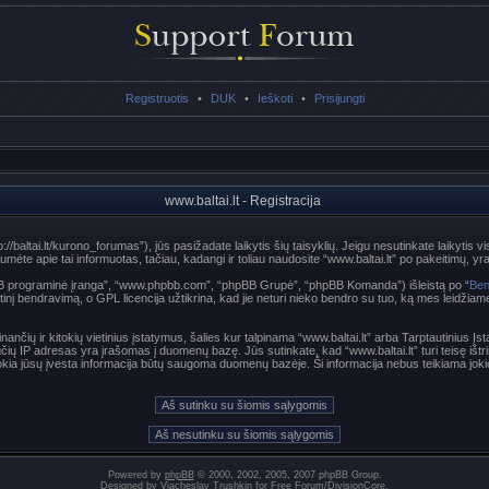
Registruotis
•
DUK
•
Ieškoti
•
Prisijungti
www.baltai.lt - Registracija
p://baltai.lt/kurono_forumas”), jūs pasižadate laikytis šių taisyklių. Jeigu nesutinkate laikytis vi
te apie tai informuotas, tačiau, kadangi ir toliau naudosite “www.baltai.lt” po pakeitimų, yra p
hpBB programinė įranga”, “www.phpbb.com”, “phpBB Grupė”, “phpBB Komanda”) išleistą po “
Ben
nį bendravimą, o GPL licencija užtikrina, kad jie neturi nieko bendro su tuo, ką mes leidžiam
nančių ir kitokių vietinius įstatymus, šalies kur talpinama “www.baltai.lt” arba Tarptautinius Į
učių IP adresas yra įrašomas į duomenų bazę. Jūs sutinkate, kad “www.baltai.lt” turi teisę ištri
t kokia jūsų įvesta informacija būtų saugoma duomenų bazėje. Ši informacija nebus teikiama joki
Powered by
phpBB
© 2000, 2002, 2005, 2007 phpBB Group.
Designed by
Vjacheslav Trushkin
for
Free Forum
/
DivisionCore
.