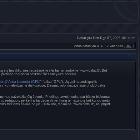
Dabar yra Pen Rgp 07, 2026 10:14 am
Visos datos yra UTC + 2 valandos [
DST
]
sų šių taisyklių, nesiregistruokite ir/arba nenaudokite “www.baltai.lt”. Bet
rotinga reguliariai patikrinti šias taisykles patiems.
droji Vieša Licencija (GPL)
” (toliau “GPL”). Ją galima atsisiųsti iš
e ir ko neleidžiame diskusijose. Daugiau informacijos apie phpBB galite
statymus pažeidžiančių žinučių. Priešingu atveju tuojau pat būsite blokuotas
nti, redaguoti, perkelti arba uždaryti bet kurią temą/žinutę bet kuriuo metu
oms trečioms šalims be jūsų sutikimo, tačiau nei “www.baltai.lt”, nei phpBB