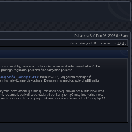
Dabar yra Šeš Rgp 08, 2026 6:43 am
Visos datos yra UTC + 2 valandos [
DST
]
sų šių taisyklių, nesiregistruokite ir/arba nenaudokite “www.baltai.lt”. Bet
rotinga reguliariai patikrinti šias taisykles patiems.
droji Vieša Licencija (GPL)
” (toliau “GPL”). Ją galima atsisiųsti iš
e ir ko neleidžiame diskusijose. Daugiau informacijos apie phpBB galite
statymus pažeidžiančių žinučių. Priešingu atveju tuojau pat būsite blokuotas
nti, redaguoti, perkelti arba uždaryti bet kurią temą/žinutę bet kuriuo metu
oms trečioms šalims be jūsų sutikimo, tačiau nei “www.baltai.lt”, nei phpBB