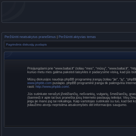
Peržiūrėti neatsakytus pranešimus
|
Peržiūrėti aktyvias temas
Pagrindinis diskusijų puslapis
Prisijungdami prie “www.baltai.lt” (toliau “mes”, “mūsų”, “www.baltai.lt”, “htt
kuriuo metu mes galima pakeisti taisykles ir padarysime viską, kad jūs būtumė
Mūsų diskusijos naudoja phpBB programinę įrangą (toliau “jie”, “jų”, “p
www.phpbb.com
puslapio. phpBB programinė įranga tik palengvina Interneti
rasti:
http://www.phpbb.com/
.
Jūs sutinkate nerašyti įžeidžiančių, nešvankių, vulgarių, šmeižiančių, grasi
(banned) ir apie tai bus pranešta jūsų Interneto paslaugų teikėjui. Visų žin
jeigu jie mano jog tai reikalinga. Kaip vartotojas sutinkate su tuo, kad be
įsilaužimo atveju neprisiima atsakomybės dėl informacijos saugumo.