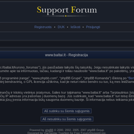
Registruotis
•
DUK
•
Ieškoti
•
Prisijungti
www.baltai.lt - Registracija
p://baltai.lt/kurono_forumas”), jūs pasižadate laikytis šių taisyklių. Jeigu nesutinkate laikytis vi
te apie tai informuotas, tačiau, kadangi ir toliau naudosite “www.baltai.lt” po pakeitimų, yra p
hpBB programinė įranga”, “www.phpbb.com”, “phpBB Grupė”, “phpBB Komanda”) išleistą po “
Ben
nį bendravimą, o GPL licencija užtikrina, kad jie neturi nieko bendro su tuo, ką mes leidžiam
nančių ir kitokių vietinius įstatymus, šalies kur talpinama “www.baltai.lt” arba Tarptautinius Į
učių IP adresas yra įrašomas į duomenų bazę. Jūs sutinkate, kad “www.baltai.lt” turi teisę ištri
t kokia jūsų įvesta informacija būtų saugoma duomenų bazėje. Ši informacija nebus teikiama joki
Powered by
phpBB
© 2000, 2002, 2005, 2007 phpBB Group.
Designed by
Vjacheslav Trushkin
for
Free Forum
/
DivisionCore
.