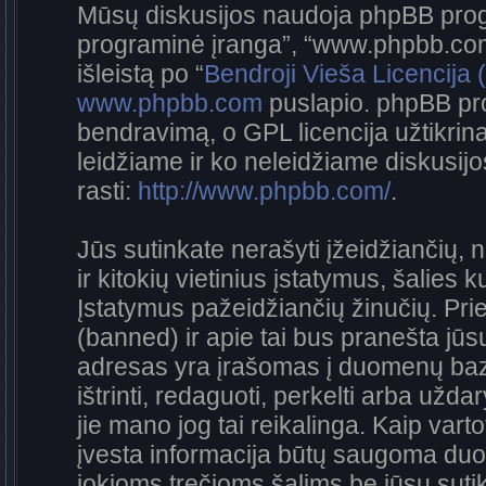
Mūsų diskusijos naudoja phpBB progra
programinė įranga”, “www.phpbb.co
išleistą po “
Bendroji Vieša Licencija
www.phpbb.com
puslapio. phpBB pro
bendravimą, o GPL licencija užtikrina
leidžiame ir ko neleidžiame diskusij
rasti:
http://www.phpbb.com/
.
Jūs sutinkate nerašyti įžeidžiančių, 
ir kitokių vietinius įstatymus, šalies 
Įstatymus pažeidžiančių žinučių. Prie
(banned) ir apie tai bus pranešta jūsų
adresas yra įrašomas į duomenų bazę.
ištrinti, redaguoti, perkelti arba užda
jie mano jog tai reikalinga. Kaip vart
įvesta informacija būtų saugoma duo
jokioms trečioms šalims be jūsų sutik