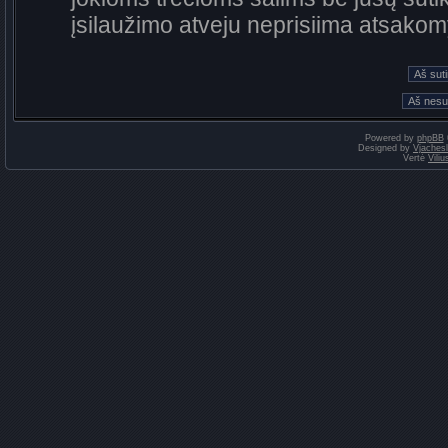
įsilaužimo atveju neprisiima atsako
Powered by
phpBB
Designed by
Vjaches
Vertė
Vili