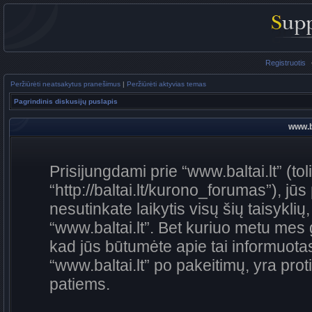
Registruotis
Peržiūrėti neatsakytus pranešimus
|
Peržiūrėti aktyvias temas
Pagrindinis diskusijų puslapis
www.ba
Prisijungdami prie “www.baltai.lt” (to
“http://baltai.lt/kurono_forumas”), jūs
nesutinkate laikytis visų šių taisykli
“www.baltai.lt”. Bet kuriuo metu mes 
kad jūs būtumėte apie tai informuotas
“www.baltai.lt” po pakeitimų, yra proti
patiems.