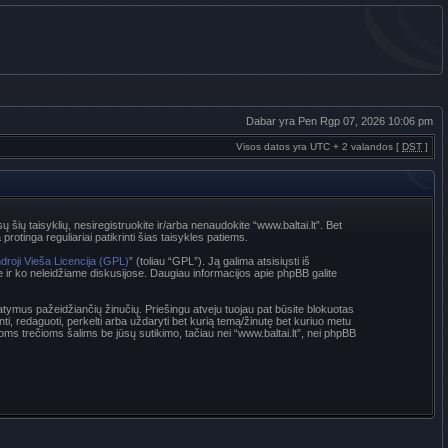
Dabar yra Pen Rgp 07, 2026 10:06 pm
Visos datos yra UTC + 2 valandos [
DST
]
sų šių taisyklių, nesiregistruokite ir/arba nenaudokite “www.baltai.lt”. Bet
rotinga reguliariai patikrinti šias taisykles patiems.
droji Vieša Licencija (GPL)
” (toliau “GPL”). Ją galima atsisiųsti iš
e ir ko neleidžiame diskusijose. Daugiau informacijos apie phpBB galite
statymus pažeidžiančių žinučių. Priešingu atveju tuojau pat būsite blokuotas
nti, redaguoti, perkelti arba uždaryti bet kurią temą/žinutę bet kuriuo metu
oms trečioms šalims be jūsų sutikimo, tačiau nei “www.baltai.lt”, nei phpBB