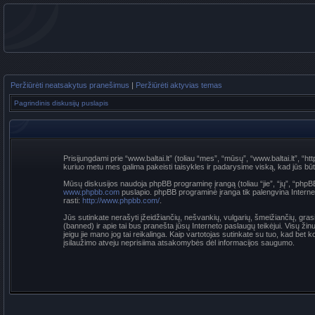
Peržiūrėti neatsakytus pranešimus
|
Peržiūrėti aktyvias temas
Pagrindinis diskusijų puslapis
Prisijungdami prie “www.baltai.lt” (toliau “mes”, “mūsų”, “www.baltai.lt”, “htt
kuriuo metu mes galima pakeisti taisykles ir padarysime viską, kad jūs būtumė
Mūsų diskusijos naudoja phpBB programinę įrangą (toliau “jie”, “jų”, “p
www.phpbb.com
puslapio. phpBB programinė įranga tik palengvina Interneti
rasti:
http://www.phpbb.com/
.
Jūs sutinkate nerašyti įžeidžiančių, nešvankių, vulgarių, šmeižiančių, grasi
(banned) ir apie tai bus pranešta jūsų Interneto paslaugų teikėjui. Visų žin
jeigu jie mano jog tai reikalinga. Kaip vartotojas sutinkate su tuo, kad be
įsilaužimo atveju neprisiima atsakomybės dėl informacijos saugumo.