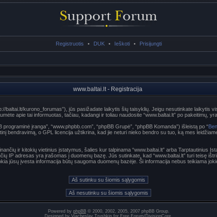
Registruotis
•
DUK
•
Ieškoti
•
Prisijungti
www.baltai.lt - Registracija
p://baltai.lt/kurono_forumas”), jūs pasižadate laikytis šių taisyklių. Jeigu nesutinkate laikytis vi
te apie tai informuotas, tačiau, kadangi ir toliau naudosite “www.baltai.lt” po pakeitimų, yra p
hpBB programinė įranga”, “www.phpbb.com”, “phpBB Grupė”, “phpBB Komanda”) išleistą po “
Ben
nį bendravimą, o GPL licencija užtikrina, kad jie neturi nieko bendro su tuo, ką mes leidžiam
nančių ir kitokių vietinius įstatymus, šalies kur talpinama “www.baltai.lt” arba Tarptautinius Į
učių IP adresas yra įrašomas į duomenų bazę. Jūs sutinkate, kad “www.baltai.lt” turi teisę ištri
t kokia jūsų įvesta informacija būtų saugoma duomenų bazėje. Ši informacija nebus teikiama joki
Powered by
phpBB
© 2000, 2002, 2005, 2007 phpBB Group.
Designed by
Vjacheslav Trushkin
for
Free Forum
/
DivisionCore
.