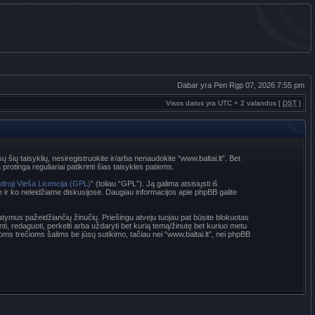
Dabar yra Pen Rgp 07, 2026 7:55 pm
Visos datos yra UTC + 2 valandos [
DST
]
sų šių taisyklių, nesiregistruokite ir/arba nenaudokite “www.baltai.lt”. Bet
rotinga reguliariai patikrinti šias taisykles patiems.
droji Vieša Licencija (GPL)
” (toliau “GPL”). Ją galima atsisiųsti iš
e ir ko neleidžiame diskusijose. Daugiau informacijos apie phpBB galite
statymus pažeidžiančių žinučių. Priešingu atveju tuojau pat būsite blokuotas
nti, redaguoti, perkelti arba uždaryti bet kurią temą/žinutę bet kuriuo metu
oms trečioms šalims be jūsų sutikimo, tačiau nei “www.baltai.lt”, nei phpBB