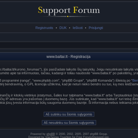
Registruotis
•
DUK
•
Ieškoti
•
Prisijungti
www.baltai.lt - Registracija
p://baltai.lt/kurono_forumas”), jūs pasižadate laikytis šių taisyklių. Jeigu nesutinkate laikytis vi
te apie tai informuotas, tačiau, kadangi ir toliau naudosite “www.baltai.lt” po pakeitimų, yra p
hpBB programinė įranga”, “www.phpbb.com”, “phpBB Grupė”, “phpBB Komanda”) išleistą po “
Ben
nį bendravimą, o GPL licencija užtikrina, kad jie neturi nieko bendro su tuo, ką mes leidžiam
nančių ir kitokių vietinius įstatymus, šalies kur talpinama “www.baltai.lt” arba Tarptautinius Į
učių IP adresas yra įrašomas į duomenų bazę. Jūs sutinkate, kad “www.baltai.lt” turi teisę ištri
t kokia jūsų įvesta informacija būtų saugoma duomenų bazėje. Ši informacija nebus teikiama joki
Powered by
phpBB
© 2000, 2002, 2005, 2007 phpBB Group.
Designed by
Vjacheslav Trushkin
for
Free Forum
/
DivisionCore
.