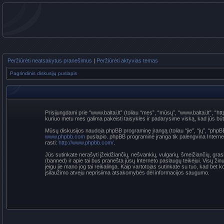
Peržiūrėti neatsakytus pranešimus
|
Peržiūrėti aktyvias temas
Pagrindinis diskusijų puslapis
Prisijungdami prie “www.baltai.lt” (toliau “mes”, “mūsų”, “www.baltai.lt”, “htt
kuriuo metu mes galima pakeisti taisykles ir padarysime viską, kad jūs būtumė
Mūsų diskusijos naudoja phpBB programinę įrangą (toliau “jie”, “jų”, “p
www.phpbb.com
puslapio. phpBB programinė įranga tik palengvina Interneti
rasti:
http://www.phpbb.com/
.
Jūs sutinkate nerašyti įžeidžiančių, nešvankių, vulgarių, šmeižiančių, grasi
(banned) ir apie tai bus pranešta jūsų Interneto paslaugų teikėjui. Visų žin
jeigu jie mano jog tai reikalinga. Kaip vartotojas sutinkate su tuo, kad be
įsilaužimo atveju neprisiima atsakomybės dėl informacijos saugumo.