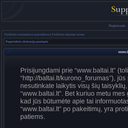
Registruotis
Peržiūrėti neatsakytus pranešimus
|
Peržiūrėti aktyvias temas
Pagrindinis diskusijų puslapis
www.ba
Prisijungdami prie “www.baltai.lt” (to
“http://baltai.lt/kurono_forumas”), jūs
nesutinkate laikytis visų šių taisykli
“www.baltai.lt”. Bet kuriuo metu mes 
kad jūs būtumėte apie tai informuotas
“www.baltai.lt” po pakeitimų, yra proti
patiems.