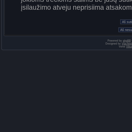
įsilaužimo atveju neprisiima atsako
Powered by
phpBB
Designed by
Vjaches
Vertė
Vili