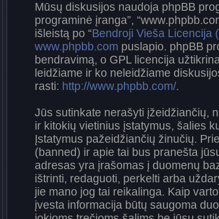
Mūsų diskusijos naudoja phpBB progra
programinė įranga”, “www.phpbb.co
išleistą po “
Bendroji Vieša Licencija
www.phpbb.com
puslapio. phpBB pro
bendravimą, o GPL licencija užtikrina
leidžiame ir ko neleidžiame diskusij
rasti:
http://www.phpbb.com/
.
Jūs sutinkate nerašyti įžeidžiančių, 
ir kitokių vietinius įstatymus, šalies 
Įstatymus pažeidžiančių žinučių. Prie
(banned) ir apie tai bus pranešta jūsų
adresas yra įrašomas į duomenų bazę.
ištrinti, redaguoti, perkelti arba užda
jie mano jog tai reikalinga. Kaip vart
įvesta informacija būtų saugoma duo
jokioms trečioms šalims be jūsų sutik