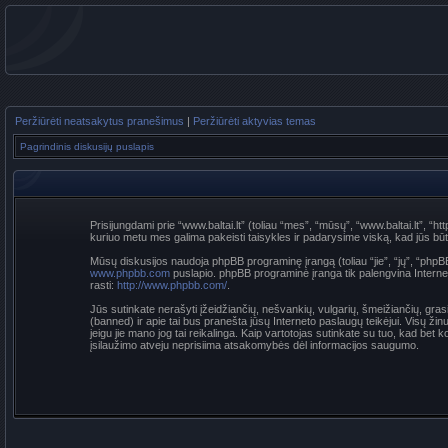
Peržiūrėti neatsakytus pranešimus
|
Peržiūrėti aktyvias temas
Pagrindinis diskusijų puslapis
Prisijungdami prie “www.baltai.lt” (toliau “mes”, “mūsų”, “www.baltai.lt”, “htt
kuriuo metu mes galima pakeisti taisykles ir padarysime viską, kad jūs būtumė
Mūsų diskusijos naudoja phpBB programinę įrangą (toliau “jie”, “jų”, “p
www.phpbb.com
puslapio. phpBB programinė įranga tik palengvina Interneti
rasti:
http://www.phpbb.com/
.
Jūs sutinkate nerašyti įžeidžiančių, nešvankių, vulgarių, šmeižiančių, grasi
(banned) ir apie tai bus pranešta jūsų Interneto paslaugų teikėjui. Visų žin
jeigu jie mano jog tai reikalinga. Kaip vartotojas sutinkate su tuo, kad be
įsilaužimo atveju neprisiima atsakomybės dėl informacijos saugumo.