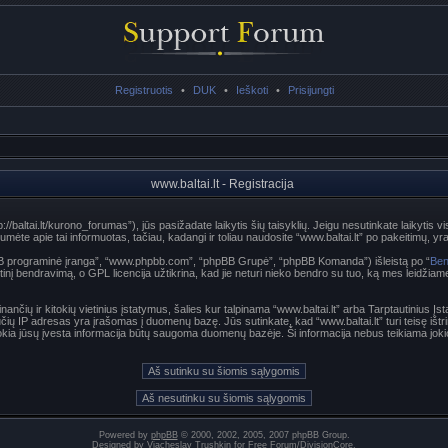
Registruotis
•
DUK
•
Ieškoti
•
Prisijungti
www.baltai.lt - Registracija
p://baltai.lt/kurono_forumas”), jūs pasižadate laikytis šių taisyklių. Jeigu nesutinkate laikytis vi
te apie tai informuotas, tačiau, kadangi ir toliau naudosite “www.baltai.lt” po pakeitimų, yra p
hpBB programinė įranga”, “www.phpbb.com”, “phpBB Grupė”, “phpBB Komanda”) išleistą po “
Ben
nį bendravimą, o GPL licencija užtikrina, kad jie neturi nieko bendro su tuo, ką mes leidžiam
nančių ir kitokių vietinius įstatymus, šalies kur talpinama “www.baltai.lt” arba Tarptautinius Į
učių IP adresas yra įrašomas į duomenų bazę. Jūs sutinkate, kad “www.baltai.lt” turi teisę ištri
t kokia jūsų įvesta informacija būtų saugoma duomenų bazėje. Ši informacija nebus teikiama joki
Powered by
phpBB
© 2000, 2002, 2005, 2007 phpBB Group.
Designed by
Vjacheslav Trushkin
for
Free Forum
/
DivisionCore
.