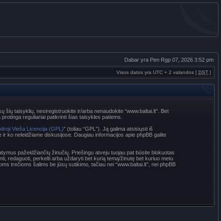
Dabar yra Pen Rgp 07, 2026 3:52 pm
Visos datos yra UTC + 2 valandos [
DST
]
sų šių taisyklių, nesiregistruokite ir/arba nenaudokite “www.baltai.lt”. Bet
rotinga reguliariai patikrinti šias taisykles patiems.
droji Vieša Licencija (GPL)
” (toliau “GPL”). Ją galima atsisiųsti iš
e ir ko neleidžiame diskusijose. Daugiau informacijos apie phpBB galite
statymus pažeidžiančių žinučių. Priešingu atveju tuojau pat būsite blokuotas
nti, redaguoti, perkelti arba uždaryti bet kurią temą/žinutę bet kuriuo metu
oms trečioms šalims be jūsų sutikimo, tačiau nei “www.baltai.lt”, nei phpBB