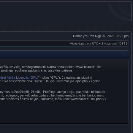
Dabar yra Pen Rgp 07, 2026 12:22 pm
Visos datos yra UTC + 2 valandos [
DST
]
sų šių taisyklių, nesiregistruokite ir/arba nenaudokite “www.baltai.lt”. Bet
rotinga reguliariai patikrinti šias taisykles patiems.
droji Vieša Licencija (GPL)
” (toliau “GPL”). Ją galima atsisiųsti iš
e ir ko neleidžiame diskusijose. Daugiau informacijos apie phpBB galite
statymus pažeidžiančių žinučių. Priešingu atveju tuojau pat būsite blokuotas
nti, redaguoti, perkelti arba uždaryti bet kurią temą/žinutę bet kuriuo metu
oms trečioms šalims be jūsų sutikimo, tačiau nei “www.baltai.lt”, nei phpBB