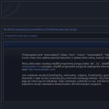
Peržiūrėti neatsakytus pranešimus
|
Peržiūrėti aktyvias temas
Pagrindinis diskusijų puslapis
Prisijungdami prie “www.baltai.lt” (toliau “mes”, “mūsų”, “www.baltai.lt”, “htt
kuriuo metu mes galima pakeisti taisykles ir padarysime viską, kad jūs būtumė
Mūsų diskusijos naudoja phpBB programinę įrangą (toliau “jie”, “jų”, “p
www.phpbb.com
puslapio. phpBB programinė įranga tik palengvina Interneti
rasti:
http://www.phpbb.com/
.
Jūs sutinkate nerašyti įžeidžiančių, nešvankių, vulgarių, šmeižiančių, grasi
(banned) ir apie tai bus pranešta jūsų Interneto paslaugų teikėjui. Visų žin
jeigu jie mano jog tai reikalinga. Kaip vartotojas sutinkate su tuo, kad be
įsilaužimo atveju neprisiima atsakomybės dėl informacijos saugumo.