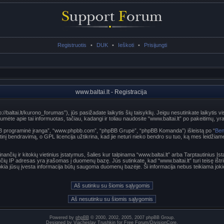
Registruotis
•
DUK
•
Ieškoti
•
Prisijungti
www.baltai.lt - Registracija
p://baltai.lt/kurono_forumas”), jūs pasižadate laikytis šių taisyklių. Jeigu nesutinkate laikytis vi
te apie tai informuotas, tačiau, kadangi ir toliau naudosite “www.baltai.lt” po pakeitimų, yra p
hpBB programinė įranga”, “www.phpbb.com”, “phpBB Grupė”, “phpBB Komanda”) išleistą po “
Ben
nį bendravimą, o GPL licencija užtikrina, kad jie neturi nieko bendro su tuo, ką mes leidžiam
nančių ir kitokių vietinius įstatymus, šalies kur talpinama “www.baltai.lt” arba Tarptautinius Į
učių IP adresas yra įrašomas į duomenų bazę. Jūs sutinkate, kad “www.baltai.lt” turi teisę ištri
t kokia jūsų įvesta informacija būtų saugoma duomenų bazėje. Ši informacija nebus teikiama joki
Powered by
phpBB
© 2000, 2002, 2005, 2007 phpBB Group.
Designed by
Vjacheslav Trushkin
for
Free Forum
/
DivisionCore
.