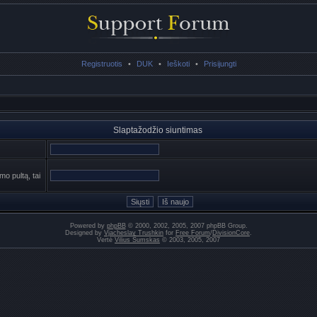
Registruotis
•
DUK
•
Ieškoti
•
Prisijungti
Slaptažodžio siuntimas
mo pultą, tai
Powered by
phpBB
© 2000, 2002, 2005, 2007 phpBB Group.
Designed by
Vjacheslav Trushkin
for
Free Forum
/
DivisionCore
.
Vertė
Vilius Šumskas
© 2003, 2005, 2007