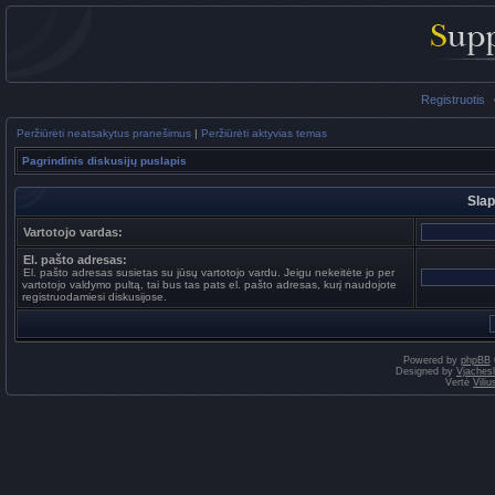
Registruotis
Peržiūrėti neatsakytus pranešimus
|
Peržiūrėti aktyvias temas
Pagrindinis diskusijų puslapis
Slap
Vartotojo vardas:
El. pašto adresas:
El. pašto adresas susietas su jūsų vartotojo vardu. Jeigu nekeitėte jo per
vartotojo valdymo pultą, tai bus tas pats el. pašto adresas, kurį naudojote
registruodamiesi diskusijose.
Powered by
phpBB
Designed by
Vjaches
Vertė
Vili