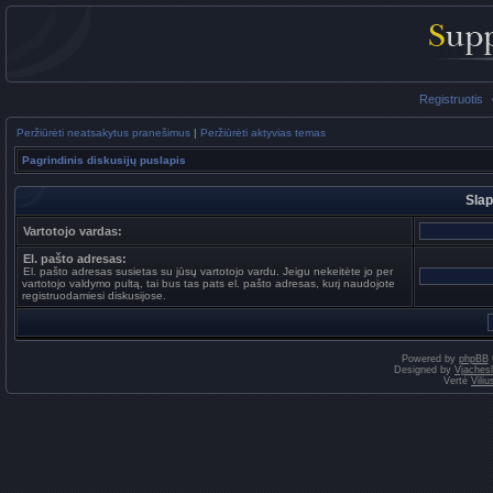
Registruotis
Peržiūrėti neatsakytus pranešimus
|
Peržiūrėti aktyvias temas
Pagrindinis diskusijų puslapis
Slap
Vartotojo vardas:
El. pašto adresas:
El. pašto adresas susietas su jūsų vartotojo vardu. Jeigu nekeitėte jo per
vartotojo valdymo pultą, tai bus tas pats el. pašto adresas, kurį naudojote
registruodamiesi diskusijose.
Powered by
phpBB
Designed by
Vjaches
Vertė
Vili