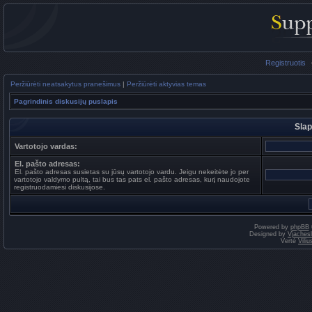
Registruotis
Peržiūrėti neatsakytus pranešimus
|
Peržiūrėti aktyvias temas
Pagrindinis diskusijų puslapis
Slap
Vartotojo vardas:
El. pašto adresas:
El. pašto adresas susietas su jūsų vartotojo vardu. Jeigu nekeitėte jo per
vartotojo valdymo pultą, tai bus tas pats el. pašto adresas, kurį naudojote
registruodamiesi diskusijose.
Powered by
phpBB
Designed by
Vjaches
Vertė
Vili