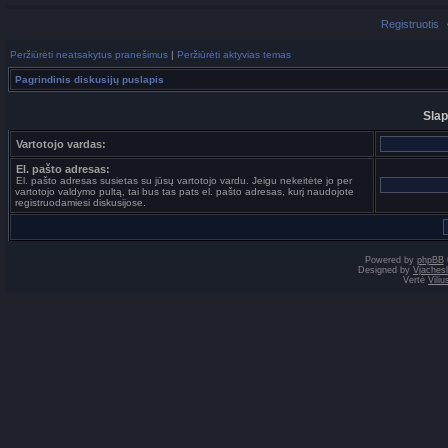
Registruotis
Peržiūrėti neatsakytus pranešimus
|
Peržiūrėti aktyvias temas
Pagrindinis diskusijų puslapis
Slap
Vartotojo vardas:
El. pašto adresas:
El. pašto adresas susietas su jūsų vartotojo vardu. Jeigu nekeitėte jo per
vartotojo valdymo pultą, tai bus tas pats el. pašto adresas, kurį naudojote
registruodamiesi diskusijose.
Powered by
phpBB
Designed by
Vjaches
Vertė
Vili