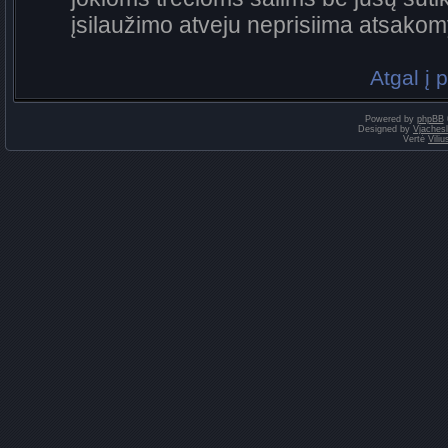
įsilaužimo atveju neprisiima atsako
Atgal į 
Powered by
phpBB
Designed by
Vjaches
Vertė
Vili