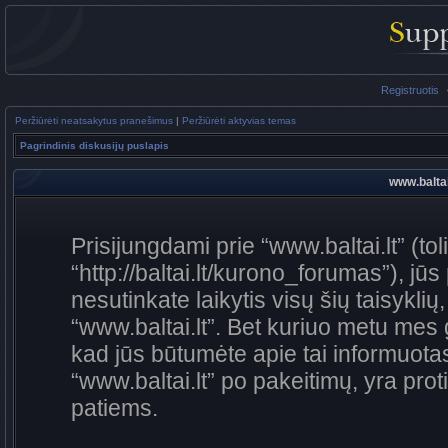
Registruotis
Peržiūrėti neatsakytus pranešimus
|
Peržiūrėti aktyvias temas
Pagrindinis diskusijų puslapis
www.baltai
Prisijungdami prie “www.baltai.lt” (to
“http://baltai.lt/kurono_forumas”), jūs
nesutinkate laikytis visų šių taisykli
“www.baltai.lt”. Bet kuriuo metu mes 
kad jūs būtumėte apie tai informuotas
“www.baltai.lt” po pakeitimų, yra proti
patiems.