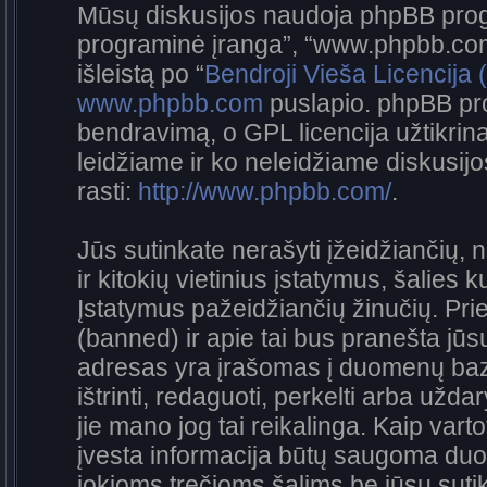
Mūsų diskusijos naudoja phpBB progra
programinė įranga”, “www.phpbb.co
išleistą po “
Bendroji Vieša Licencija
www.phpbb.com
puslapio. phpBB pro
bendravimą, o GPL licencija užtikrina
leidžiame ir ko neleidžiame diskusij
rasti:
http://www.phpbb.com/
.
Jūs sutinkate nerašyti įžeidžiančių, 
ir kitokių vietinius įstatymus, šalies 
Įstatymus pažeidžiančių žinučių. Prie
(banned) ir apie tai bus pranešta jūsų
adresas yra įrašomas į duomenų bazę.
ištrinti, redaguoti, perkelti arba užda
jie mano jog tai reikalinga. Kaip vart
įvesta informacija būtų saugoma duo
jokioms trečioms šalims be jūsų sutik