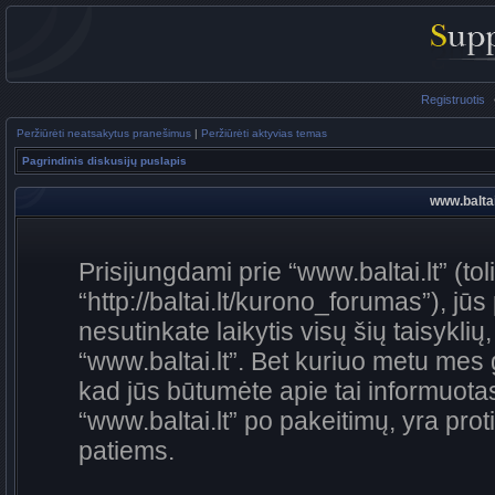
Registruotis
Peržiūrėti neatsakytus pranešimus
|
Peržiūrėti aktyvias temas
Pagrindinis diskusijų puslapis
www.baltai
Prisijungdami prie “www.baltai.lt” (to
“http://baltai.lt/kurono_forumas”), jūs
nesutinkate laikytis visų šių taisykli
“www.baltai.lt”. Bet kuriuo metu mes 
kad jūs būtumėte apie tai informuotas
“www.baltai.lt” po pakeitimų, yra proti
patiems.