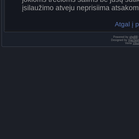
įsilaužimo atveju neprisiima atsako
Atgal į 
Powered by
phpBB
Designed by
Vjaches
Vertė
Vili