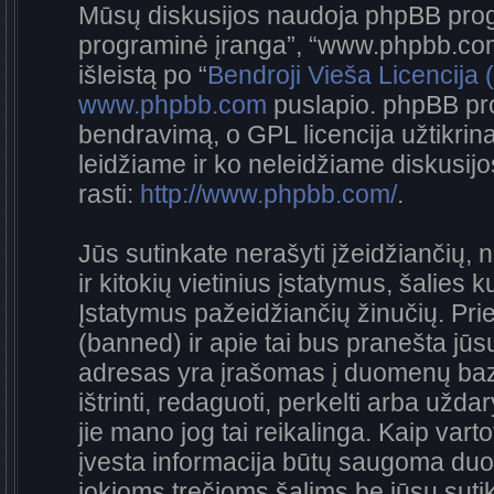
Mūsų diskusijos naudoja phpBB progra
programinė įranga”, “www.phpbb.co
išleistą po “
Bendroji Vieša Licencija
www.phpbb.com
puslapio. phpBB pro
bendravimą, o GPL licencija užtikrina
leidžiame ir ko neleidžiame diskusij
rasti:
http://www.phpbb.com/
.
Jūs sutinkate nerašyti įžeidžiančių, 
ir kitokių vietinius įstatymus, šalies 
Įstatymus pažeidžiančių žinučių. Prie
(banned) ir apie tai bus pranešta jūsų
adresas yra įrašomas į duomenų bazę.
ištrinti, redaguoti, perkelti arba užda
jie mano jog tai reikalinga. Kaip vart
įvesta informacija būtų saugoma duo
jokioms trečioms šalims be jūsų sutik