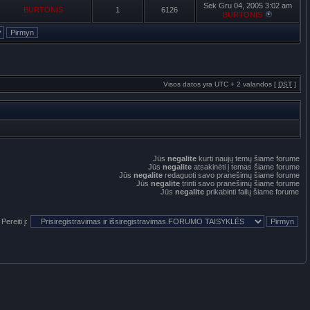
Sek Gru 04, 2005 3:02 am
BURTONIS
1
6126
BURTONIS
Visos datos yra UTC + 2 valandos [
DST
]
Jūs
negalite
kurti naujų temų šiame forume
Jūs
negalite
atsakinėti į temas šiame forume
Jūs
negalite
redaguoti savo pranešimų šiame forume
Jūs
negalite
trinti savo pranešimų šiame forume
Jūs
negalite
prikabinti failų šiame forume
Pereiti į: