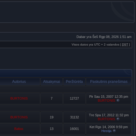
Dabar yra Šeš Rgp 08, 2026 1:51 am
Visos datos yra UTC + 2 valandos [
DST
]
Autorius
Atsakymai
Peržiūrėta
Paskutinis pranešimas
Pir Sau 15, 2007 12:35 pm
BURTONIS
7
12727
BURTONIS
Tre Spa 17, 2012 11:32 pm
BURTONIS
19
31132
BURTONIS
Ket Rgs 14, 2006 9:59 pm
Baltas
13
16001
Hestija