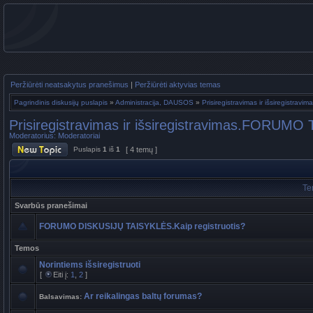
Peržiūrėti neatsakytus pranešimus
|
Peržiūrėti aktyvias temas
Pagrindinis diskusijų puslapis
»
Administracija, DAUSOS
»
Prisiregistravimas ir išsiregist
Prisiregistravimas ir išsiregistravimas.FORUM
Moderatorius:
Moderatoriai
Puslapis
1
iš
1
[ 4 temų ]
Te
Svarbūs pranešimai
FORUMO DISKUSIJŲ TAISYKLĖS.Kaip registruotis?
Temos
Norintiems išsiregistruoti
[
Eiti į:
1
,
2
]
Ar reikalingas baltų forumas?
Balsavimas: