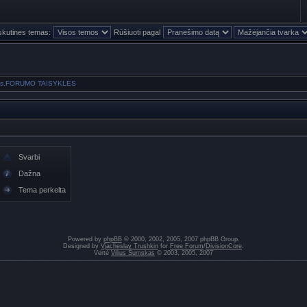
skutines temas:
Rūšiuoti pagal
ravimas.FORUMO TAISYKLĖS
Svarbi
Dažna
Tema perkelta
Powered by
phpBB
© 2000, 2002, 2005, 2007 phpBB Group.
Designed by
Vjacheslav Trushkin
for
Free Forum
/
DivisionCore
.
Vertė
Vilius Šumskas
© 2003, 2005, 2007