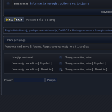
informacija neregistruotiems vartotojams
Balsavimas:
Rodyti pa
Puslapis
1
iš
1
[ 4 temų ]
Pagrindinis diskusijų puslapis
»
Administracija, DAUSOS
»
Prisiregistravimas ir išsiregist
Dabar prisijungę
Vartotojai naršantys šį forumą: Registruotų vartotojų nėra ir 1 svečias
Nauji pranešimai
Naujų pranešimų nėra
Yra naujų pranešimų [ Populiari ]
Naujų pranešimų nėra [ Populiari ]
Yra naujų pranešimų [ Užrakinta ]
Naujų pranešimų nėra [ Užrakinta ]
Ieškoti: